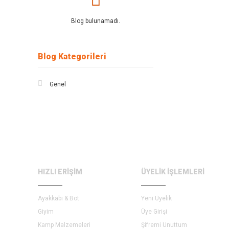
Blog bulunamadı.
Blog Kategorileri
Genel
HIZLI ERİŞİM
ÜYELİK İŞLEMLERİ
Ayakkabı & Bot
Yeni Üyelik
Giyim
Üye Girişi
Kamp Malzemeleri
Şifremi Unuttum