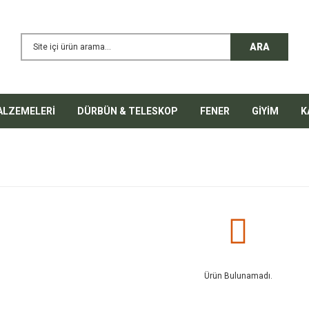
ARA
ALZEMELERİ
DÜRBÜN & TELESKOP
FENER
GİYİM
K
Ürün Bulunamadı.