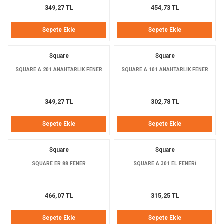
349,27 TL
454,73 TL
Dağcılık Kaskları
sesuarlar
Sepete Ekle
Sepete Ekle
ampon Ekipmanları
Square
Square
SQUARE A 201 ANAHTARLIK FENER
SQUARE A 101 ANAHTARLIK FENER
349,27 TL
302,78 TL
Sepete Ekle
Sepete Ekle
Square
Square
SQUARE ER 88 FENER
SQUARE A 301 EL FENERİ
466,07 TL
315,25 TL
Sepete Ekle
Sepete Ekle