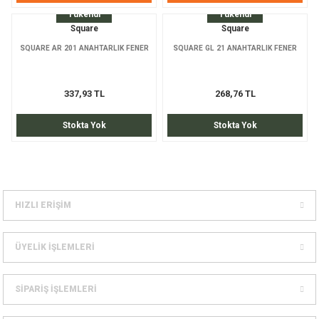
Tükendi
Tükendi
Square
Square
SQUARE AR 201 ANAHTARLIK FENER
SQUARE GL 21 ANAHTARLIK FENER
337,93 TL
268,76 TL
Stokta Yok
Stokta Yok
HIZLI ERİŞİM
ÜYELİK İŞLEMLERİ
SİPARİŞ İŞLEMLERİ