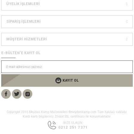
ÜYELİK İŞLEMLERİ
Bolt
a
e Kürekler
SİPARİŞ İŞLEMLERİ
a / Manometreler
mpet
MÜŞTERİ HİZMETLERİ
et Malzemeleri
ar
E-BÜLTEN’E KAYIT OL
nları
k Kemerleri
anço
ovucu
u Tripodlar
eleri
KAYIT OL
u Torbası
arı
umlama
unluk
Copyright 2016 Meydan Kamp Malzemeleri ©meydankamp.com Tüm hakları saklıdır.
Kredi kartı bilgileriniz 256bit SSL sertifikası ile korunmaktadır.
BİZE ULAŞIN
leri
flar
0212 251 7371