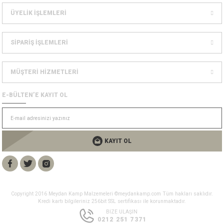
Bolt
a
ÜYELİK İŞLEMLERİ
e Kürekler
SİPARİŞ İŞLEMLERİ
a / Manometreler
mpet
MÜŞTERİ HİZMETLERİ
et Malzemeleri
ar
E-BÜLTEN’E KAYIT OL
nları
k Kemerleri
anço
ovucu
u Tripodlar
eleri
KAYIT OL
u Torbası
arı
umlama
unluk
Copyright 2016 Meydan Kamp Malzemeleri ©meydankamp.com Tüm hakları saklıdır.
Kredi kartı bilgileriniz 256bit SSL sertifikası ile korunmaktadır.
leri
flar
BİZE ULAŞIN
0212 251 7371