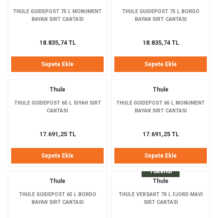
Bolt
a
THULE GUIDEPOST 75 L MONUMENT
THULE GUIDEPOST 75 L BORDO
BAYAN SIRT CANTASI
BAYAN SIRT CANTASI
e Kürekler
18.835,74 TL
18.835,74 TL
a / Manometreler
mpet
Sepete Ekle
Sepete Ekle
et Malzemeleri
ar
Thule
Thule
THULE GUIDEPOST 65 L SIYAH SIRT
THULE GUIDEPOST 65 L MONUMENT
nları
k Kemerleri
anço
ovucu
CANTASI
BAYAN SIRT CANTASI
u Tripodlar
eleri
17.691,25 TL
17.691,25 TL
u Torbası
arı
Sepete Ekle
Sepete Ekle
Tükendi
umlama
unluk
Thule
Thule
THULE GUIDEPOST 65 L BORDO
THULE VERSANT 70 L FJORD MAVI
leri
flar
BAYAN SIRT CANTASI
SIRT CANTASI