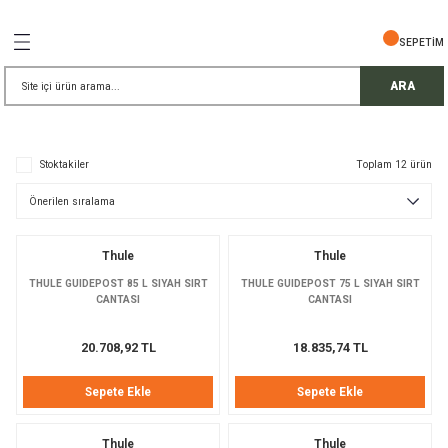
Geri Dön
Geri Dön
Geri Dön
Geri Dön
Geri Dön
Geri Dön
Geri Dön
SEPETİM
İŞ GÜVENLİĞİ
EMELERİ
TELESKOP
ARA
ress Setler
eller
Stoktakiler
Toplam 12 ürün
r
ri
rler
i
ek Gözlü Dürbünler
i
Thule
Thule
/ Çorap / Başlık
THULE GUIDEPOST 85 L SIYAH SIRT
THULE GUIDEPOST 75 L SIYAH SIRT
CANTASI
CANTASI
 Malzemeleri
ı
20.708,92 TL
18.835,74 TL
meleri
uarları
 Bardak
Sepete Ekle
Sepete Ekle
Thule
Thule