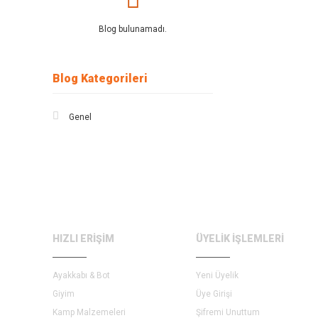
Blog bulunamadı.
Blog Kategorileri
Genel
HIZLI ERİŞİM
ÜYELİK İŞLEMLERİ
Ayakkabı & Bot
Yeni Üyelik
Giyim
Üye Girişi
Kamp Malzemeleri
Şifremi Unuttum