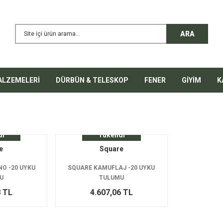
ARA
ALZEMELERİ
DÜRBÜN & TELESKOP
FENER
GİYİM
K
di
Tükendi
e
Square
O -20 UYKU
SQUARE KAMUFLAJ -20 UYKU
U
TULUMU
8 TL
4.607,06 TL