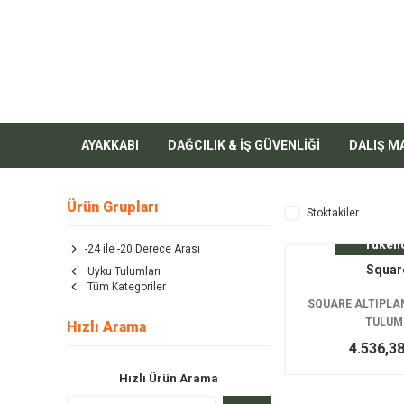
AYAKKABI
DAĞCILIK & İŞ GÜVENLİĞİ
DALIŞ M
Ürün Grupları
Stoktakiler
Tüken
-24 ile -20 Derece Arası
Squar
Uyku Tulumları
Tüm Kategoriler
SQUARE ALTIPLAN
TULUM
Hızlı Arama
4.536,3
Hızlı Ürün Arama