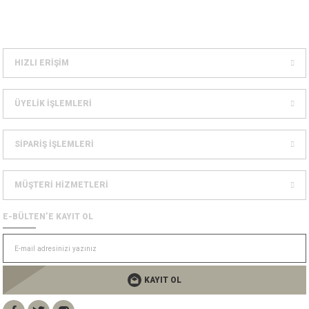
Dağcılık Kaskları
sesuarlar
ampon Ekipmanları
HIZLI ERİŞİM
ÜYELİK İŞLEMLERİ
SİPARİŞ İŞLEMLERİ
MÜŞTERİ HİZMETLERİ
E-BÜLTEN’E KAYIT OL
KAYIT OL