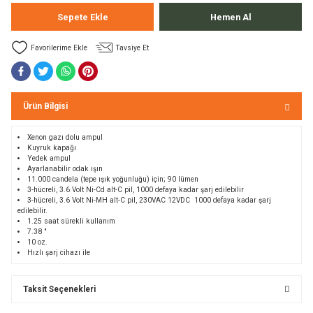
Bolt
a
Sepete Ekle
Hemen Al
Tavsiye Et
e Kürekler
a / Manometreler
mpet
Ürün Bilgisi
et Malzemeleri
ar
Xenon gazı
dolu
ampul
Kuyruk
kapağı
nları
k Kemerleri
anço
ovucu
Y
edek ampul
Ayarlanabilir
odak
ışın
11.000
candela
(tepe
ışık yoğunluğu
)
için;
90
lümen
u Tripodlar
eleri
3
-
hücreli
,
3.6
Volt
Ni-Cd
alt
-
C pil
,
1000 defaya kadar
şarj edilebilir
3
-
hücreli
,
3.6
Volt
Ni-MH
alt
-
C pil
,
230VAC
12VDC
1000 defaya kadar
şarj
edilebilir
.
u Torbası
arı
1.25
saat sürekli
kullanım
7.38
"
10
oz
.
Hızlı şarj cihazı ile
umlama
unluk
Taksit Seçenekleri
leri
flar