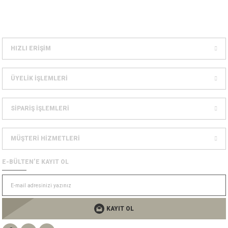
Dağcılık Kaskları
sesuarlar
ampon Ekipmanları
HIZLI ERİŞİM
ÜYELİK İŞLEMLERİ
SİPARİŞ İŞLEMLERİ
MÜŞTERİ HİZMETLERİ
E-BÜLTEN’E KAYIT OL
KAYIT OL