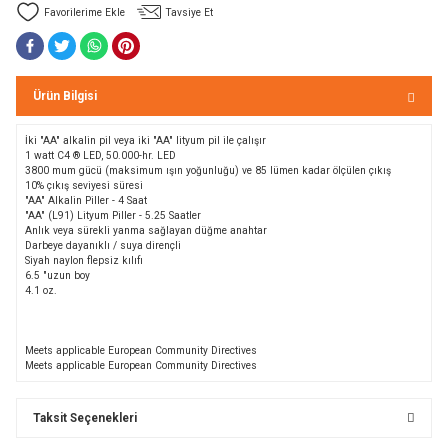
Tavsiye Et
Bolt
a
e Kürekler
Ürün Bilgisi
a / Manometreler
mpet
İki "AA" alkalin pil veya iki "AA" lityum pil ile çalışır
1 watt C4 ® LED, 50.000-hr. LED
et Malzemeleri
ar
3800 mum gücü (maksimum ışın yoğunluğu) ve 85 lümen kadar ölçülen çıkış
10% çıkış seviyesi süresi
"AA" Alkalin Piller - 4 Saat
"AA" (L91) Lityum Piller - 5.25 Saatler
nları
k Kemerleri
anço
ovucu
Anlık veya sürekli yanma sağlayan düğme anahtar
Darbeye dayanıklı / suya dirençli
Siyah naylon flepsiz kılıfı
u Tripodlar
eleri
6.5 "uzun boy
4.1 oz.
u Torbası
arı
Meets applicable European Community Directives
umlama
unluk
Meets applicable European Community Directives
leri
flar
Taksit Seçenekleri