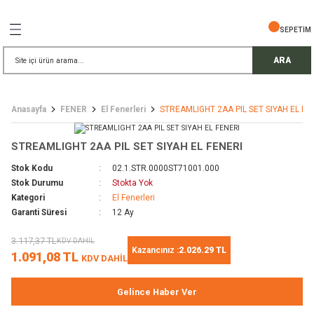
Geri Dön
Geri Dön
Geri Dön
Geri Dön
Geri Dön
Geri Dön
Geri Dön
SEPETİM
İŞ GÜVENLİĞİ
EMELERİ
TELESKOP
ARA
ress Setler
eller
Anasayfa
FENER
El Fenerleri
STREAMLIGHT 2AA PIL SET SIYAH EL FE
r
ri
rler
STREAMLIGHT 2AA PIL SET SIYAH EL FENERI
i
ek Gözlü Dürbünler
i
Stok Kodu
02.1.STR.0000ST71001.000
Stok Durumu
Stokta Yok
/ Çorap / Başlık
Kategori
El Fenerleri
Garanti Süresi
12 Ay
 Malzemeleri
ı
3.117,37 TL
KDV DAHİL
Kazancınız :
2.026.29 TL
1.091,08 TL
KDV DAHİL
meleri
uarları
 Bardak
Gelince Haber Ver