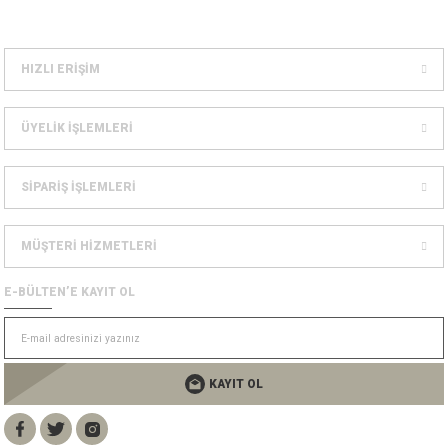
Dağcılık Kaskları
sesuarlar
ampon Ekipmanları
HIZLI ERİŞİM
ÜYELİK İŞLEMLERİ
SİPARİŞ İŞLEMLERİ
MÜŞTERİ HİZMETLERİ
E-BÜLTEN’E KAYIT OL
KAYIT OL