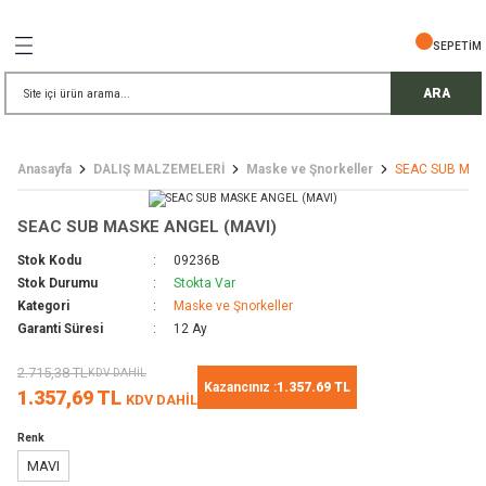
Geri Dön
Geri Dön
Geri Dön
Geri Dön
Geri Dön
Geri Dön
Geri Dön
SEPETİM
İŞ GÜVENLİĞİ
EMELERİ
TELESKOP
ARA
ress Setler
eller
Anasayfa
DALIŞ MALZEMELERİ
Maske ve Şnorkeller
SEAC SUB MAS
r
ri
rler
SEAC SUB MASKE ANGEL (MAVI)
i
ek Gözlü Dürbünler
i
Stok Kodu
09236B
Stok Durumu
Stokta Var
/ Çorap / Başlık
Kategori
Maske ve Şnorkeller
Garanti Süresi
12 Ay
 Malzemeleri
ı
2.715,38 TL
KDV DAHİL
Kazancınız :
1.357.69 TL
1.357,69 TL
KDV DAHİL
meleri
uarları
 Bardak
Renk
MAVI