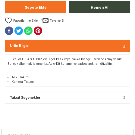
Bolt
a
Sepete Ekle
Hemen Al
Tavsiye Et
e Kürekler
a / Manometreler
mpet
Ürün Bilgisi
et Malzemeleri
ar
Bullet For
-
HD
4
S
1080P için, eğ
er
kask
veya başka bir
öğe üzerinde
kolay ve hızlı
Bullet
kullanmak isterseniz,
Askı
-Kit
kullanın ve
sadece
askıları
düzeltin.
nları
k Kemerleri
anço
ovucu
Askı
Takımı
u Tripodlar
eleri
K
amera
Tutucu
u Torbası
arı
Taksit Seçenekleri
umlama
unluk
leri
flar