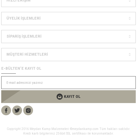
HIZLI ERİŞİM
Dağcılık Kaskları
sesuarlar
ÜYELİK İŞLEMLERİ
ampon Ekipmanları
SİPARİŞ İŞLEMLERİ
MÜŞTERİ HİZMETLERİ
E-BÜLTEN’E KAYIT OL
KAYIT OL
Copyright 2016 Meydan Kamp Malzemeleri ©meydankamp.com Tüm hakları saklıdır.
Kredi kartı bilgileriniz 256bit SSL sertifikası ile korunmaktadır.