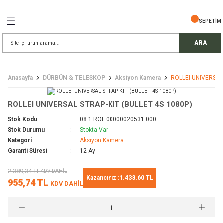
Geri Dön
Geri Dön
Geri Dön
Geri Dön
Geri Dön
Geri Dön
Geri Dön
SEPETİM
İŞ GÜVENLİĞİ
EMELERİ
TELESKOP
ARA
ress Setler
eller
Anasayfa
DÜRBÜN & TELESKOP
Aksiyon Kamera
ROLLEI UNIVERSAL
r
ri
rler
ROLLEI UNIVERSAL STRAP-KIT (BULLET 4S 1080P)
i
ek Gözlü Dürbünler
i
Stok Kodu
08.1.ROL.00000020531.000
Stok Durumu
Stokta Var
/ Çorap / Başlık
Kategori
Aksiyon Kamera
Garanti Süresi
12 Ay
 Malzemeleri
ı
2.389,34 TL
KDV DAHİL
Kazancınız :
1.433.60 TL
955,74 TL
KDV DAHİL
meleri
uarları
 Bardak