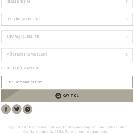
HIZLI ERİŞİM
Dağcılık Kaskları
sesuarlar
ÜYELİK İŞLEMLERİ
ampon Ekipmanları
SİPARİŞ İŞLEMLERİ
MÜŞTERİ HİZMETLERİ
E-BÜLTEN’E KAYIT OL
KAYIT OL
Copyright 2016 Meydan Kamp Malzemeleri ©meydankamp.com Tüm hakları saklıdır.
Kredi kartı bilgileriniz 256bit SSL sertifikası ile korunmaktadır.