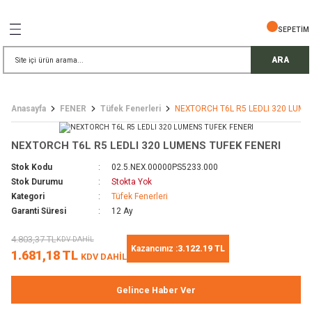
Geri Dön
Geri Dön
Geri Dön
Geri Dön
Geri Dön
Geri Dön
Geri Dön
SEPETİM
İŞ GÜVENLİĞİ
EMELERİ
TELESKOP
ARA
ress Setler
eller
Anasayfa
FENER
Tüfek Fenerleri
NEXTORCH T6L R5 LEDLI 320 LUME
r
ri
rler
NEXTORCH T6L R5 LEDLI 320 LUMENS TUFEK FENERI
i
ek Gözlü Dürbünler
i
Stok Kodu
02.5.NEX.00000PS5233.000
Stok Durumu
Stokta Yok
/ Çorap / Başlık
Kategori
Tüfek Fenerleri
Garanti Süresi
12 Ay
 Malzemeleri
ı
4.803,37 TL
KDV DAHİL
Kazancınız :
3.122.19 TL
1.681,18 TL
KDV DAHİL
meleri
uarları
 Bardak
Gelince Haber Ver