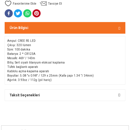
Tavsiye Et
Bolt
a
e Kürekler
Ürün Bilgisi
a / Manometreler
mpet
Ampul
:
CREE
R5
LED
Çıkışı:
320
lümen
et Malzemeleri
ar
Süre:
100 dakika
Batarya
:
2
*
CR123A
Mesafe
:
469
'
/
143m
Bitiş
:
Sert
siyah titanyum
eloksal
kaplama
nları
k Kemerleri
anço
ovucu
Tüfek bağlantı aparatı
Kablolu açma-kapama aparatı
Boyutlar:
5.08
"
x
0.98
"
/
129 x
25mm
(
Kafa çapı
1.34
"
/
34mm
)
u Tripodlar
eleri
Ağırlık
:
3.93oz
/
112g
(pil
hariç
)
u Torbası
arı
Taksit Seçenekleri
umlama
unluk
leri
flar