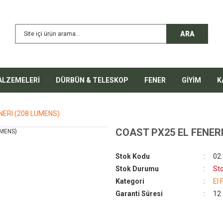
ARA
ALZEMELERİ
DÜRBÜN & TELESKOP
FENER
GİYİM
K
NERI (208 LUMENS)
COAST PX25 EL FENERI
%65
Stok Kodu
02
Stok Durumu
St
Kategori
El 
Garanti Süresi
12