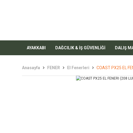
AYAKKABI
DAĞCILIK & İŞ GÜVENLİĞİ
DALIŞ M
Anasayfa
FENER
El Fenerleri
COAST PX25 EL FE