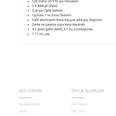
1
28
metre (
419
ft)
ışın
mesafesi
3 X
AAA pil (dahil
)
Ç
ok
Işın
Optik
Sistemi
Cyclone ™
Isı Emici
Sistemi
Hafif
alüminyum kasa
;
Kauçuk
arka güç düğmesi
Darbe ve
çarpma
suya karşı dayanıklı
4.2 gram
(
piller dahil
)
;
4,7
inç uzunluğunda
1.11
inç çap
HIZLI ERİŞİM
ÜYELİK İŞLEMLERİ
Ayakkabı & Bot
Yeni Üyelik
Giyim
Üye Girişi