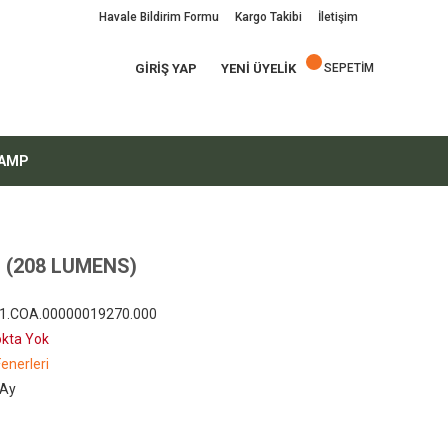
Havale Bildirim Formu
Kargo Takibi
İletişim
GİRİŞ YAP
YENİ ÜYELİK
SEPETİM
AMP
 (208 LUMENS)
.1.COA.00000019270.000
okta Yok
Fenerleri
 Ay