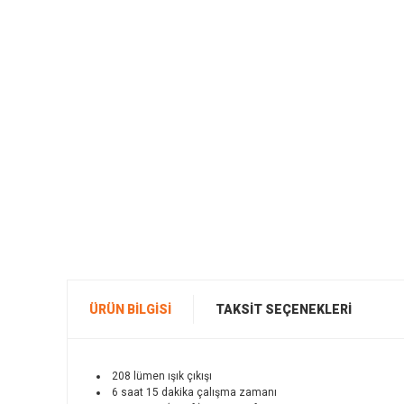
ÜRÜN BILGISI
TAKSIT SEÇENEKLERI
208
lümen
ışık çıkışı
6
saat 15
dakika
çalışma zamanı