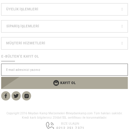
Dağcılık Kaskları
sesuarlar
ÜYELİK İŞLEMLERİ
ampon Ekipmanları
SİPARİŞ İŞLEMLERİ
MÜŞTERİ HİZMETLERİ
E-BÜLTEN’E KAYIT OL
KAYIT OL
Copyright 2016 Meydan Kamp Malzemeleri ©meydankamp.com Tüm hakları saklıdır.
Kredi kartı bilgileriniz 256bit SSL sertifikası ile korunmaktadır.
BİZE ULAŞIN
0212 251 7371