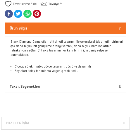
Tavsiye Et
Bolt
a
e Kürekler
Ürün Bilgisi
a / Manometreler
mpet
Black Diamond Camalotları, çift dingil tasarımı ile geleneksel tek dingilli birimleri
çok daha büyük bir genişleme aralığı vererek, daha büyük kam loblarının
et Malzemeleri
ar
retraksiyon sağlar. Çift aks tasarımı her kam birimi için geniş yelpaze
sunmaktadır.
nları
k Kemerleri
anço
ovucu
C-Loop sürekli kablo gövde tasarımı, güçlü ve dayanıklı
Boyutları kolay tanımlama ve geniş renk kodlu
u Tripodlar
eleri
Taksit Seçenekleri
u Torbası
arı
umlama
unluk
leri
flar
HIZLI ERİŞİM