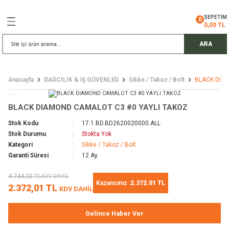
Geri Dön
Geri Dön
Geri Dön
Geri Dön
Geri Dön
Geri Dön
Geri Dön
SEPETİM
0
0,00 TL
İŞ GÜVENLİĞİ
EMELERİ
TELESKOP
ARA
ress Setler
eller
Anasayfa
DAĞCILIK & İŞ GÜVENLİĞİ
Sikke / Takoz / Bolt
BLACK DIA
r
ri
rler
BLACK DIAMOND CAMALOT C3 #0 YAYLI TAKOZ
i
ek Gözlü Dürbünler
i
Stok Kodu
17.1.BD.BD2620020000.ALL
Stok Durumu
Stokta Yok
/ Çorap / Başlık
Kategori
Sikke / Takoz / Bolt
Garanti Süresi
12 Ay
 Malzemeleri
ı
4.744,03 TL
KDV DAHİL
Kazancınız :
2.372.01 TL
2.372,01 TL
KDV DAHİL
meleri
uarları
 Bardak
Gelince Haber Ver