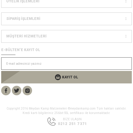
ÜYELİK İŞLEMLERİ
Dağcılık Kaskları
sesuarlar
SİPARİŞ İŞLEMLERİ
ampon Ekipmanları
MÜŞTERİ HİZMETLERİ
E-BÜLTEN’E KAYIT OL
KAYIT OL
Copyright 2016 Meydan Kamp Malzemeleri ©meydankamp.com Tüm hakları saklıdır.
Kredi kartı bilgileriniz 256bit SSL sertifikası ile korunmaktadır.
BİZE ULAŞIN
0212 251 7371