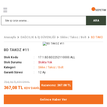
Geri Dön
Geri Dön
Geri Dön
Geri Dön
Geri Dön
Geri Dön
Geri Dön
SEPETİM
İŞ GÜVENLİĞİ
EMELERİ
TELESKOP
ARA
ress Setler
eller
Anasayfa
DAĞCILIK & İŞ GÜVENLİĞİ
Sikke / Takoz / Bolt
BD TAKOZ 
r
ri
rler
BD TAKOZ #11
i
ek Gözlü Dürbünler
i
Stok Kodu
17.1.BD.BD2252110000.ALL
Stok Durumu
Stokta Yok
/ Çorap / Başlık
Kategori
Sikke / Takoz / Bolt
Garanti Süresi
12 Ay
 Malzemeleri
ı
734,16 TL
KDV DAHİL
Kazancınız :
367.08 TL
367,08 TL
KDV DAHİL
meleri
uarları
 Bardak
Gelince Haber Ver