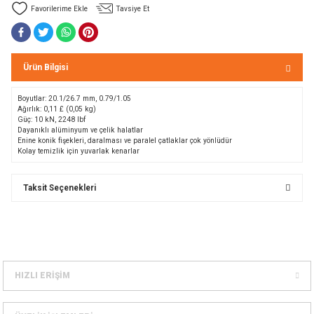
Tavsiye Et
Bolt
a
e Kürekler
Ürün Bilgisi
a / Manometreler
mpet
Boyutlar
:
20.1/26.7
mm
,
0.79/1.05
Ağırlık:
0,11 £
(
0,05
kg
)
et Malzemeleri
ar
Güç
:
10
kN
,
2248
lbf
Dayanıklı
alüminyum
ve
çelik halatlar
Enine
konik
fişekleri,
daralması
ve paralel
çatlaklar
çok yönlüdür
Kolay temizlik için
y
uvarlak
kenarlar
nları
k Kemerleri
anço
ovucu
Taksit Seçenekleri
u Tripodlar
eleri
u Torbası
arı
umlama
unluk
HIZLI ERİŞİM
leri
flar