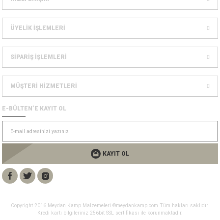
Dağcılık Kaskları
sesuarlar
ÜYELİK İŞLEMLERİ
ampon Ekipmanları
SİPARİŞ İŞLEMLERİ
MÜŞTERİ HİZMETLERİ
E-BÜLTEN’E KAYIT OL
KAYIT OL
Copyright 2016 Meydan Kamp Malzemeleri ©meydankamp.com Tüm hakları saklıdır.
Kredi kartı bilgileriniz 256bit SSL sertifikası ile korunmaktadır.