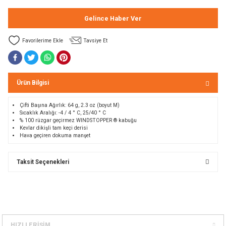
Bolt
a
Gelince Haber Ver
e Kürekler
Tavsiye Et
a / Manometreler
mpet
Ürün Bilgisi
et Malzemeleri
ar
Çifti
Başına
Ağırlık
:
64
g
,
2.3
oz
(
boyut M)
nları
k Kemerleri
anço
ovucu
Sıcaklık Aralığı
:
-4 / 4
° C,
25/40
° C
% 100
rüzgar geçirmez
WINDSTOPPER
®
kabuğu
Kevlar
dikişli
tam
keçi derisi
u Tripodlar
eleri
Hava geçiren d
okuma manşet
u Torbası
arı
Taksit Seçenekleri
umlama
unluk
leri
flar
HIZLI ERİŞİM