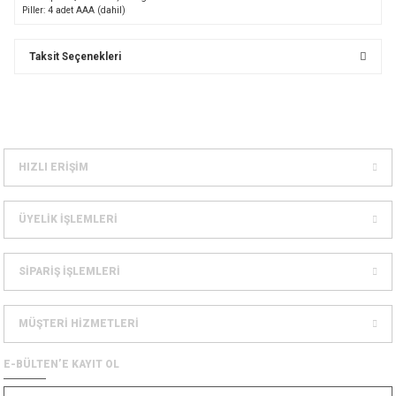
Piller: 4 adet AAA
(dahil
)
Dağcılık Kaskları
sesuarlar
Taksit Seçenekleri
ampon Ekipmanları
HIZLI ERİŞİM
ÜYELİK İŞLEMLERİ
SİPARİŞ İŞLEMLERİ
MÜŞTERİ HİZMETLERİ
E-BÜLTEN’E KAYIT OL