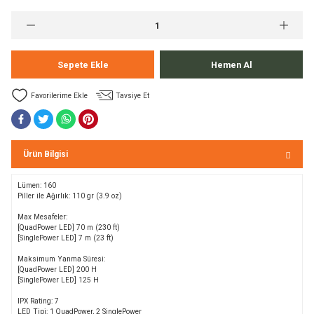
Bolt
a
e Kürekler
Sepete Ekle
Hemen Al
a / Manometreler
mpet
Tavsiye Et
et Malzemeleri
ar
nları
k Kemerleri
anço
ovucu
Ürün Bilgisi
Lümen: 160
u Tripodlar
eleri
Piller ile
Ağırlık:
110 gr (3.9 oz)
Max
Mesafeler
:
u Torbası
arı
[QuadPower
LED
] 70 m (230 ft)
[SinglePower LED] 7 m (23 ft)
umlama
unluk
Maksimum
Yanma Süresi
:
[QuadPower LED]
200 H
[SinglePower LED]
125
H
leri
flar
IPX Rating: 7
LED Tipi: 1
QuadPower
,
2 SinglePower