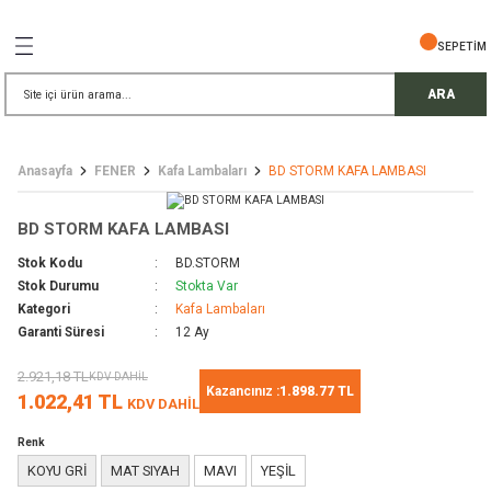
Geri Dön
Geri Dön
Geri Dön
Geri Dön
Geri Dön
Geri Dön
Geri Dön
SEPETİM
İŞ GÜVENLİĞİ
EMELERİ
TELESKOP
ARA
ress Setler
eller
Anasayfa
FENER
Kafa Lambaları
BD STORM KAFA LAMBASI
r
ri
rler
BD STORM KAFA LAMBASI
i
ek Gözlü Dürbünler
i
Stok Kodu
BD.STORM
Stok Durumu
Stokta Var
/ Çorap / Başlık
Kategori
Kafa Lambaları
Garanti Süresi
12 Ay
 Malzemeleri
ı
2.921,18 TL
KDV DAHİL
Kazancınız :
1.898.77 TL
1.022,41 TL
KDV DAHİL
meleri
uarları
 Bardak
Renk
KOYU GRİ
MAT SIYAH
MAVI
YEŞİL