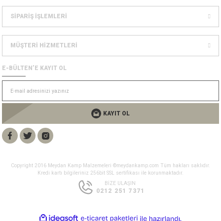
Dağcılık Kaskları
sesuarlar
SİPARİŞ İŞLEMLERİ
ampon Ekipmanları
MÜŞTERİ HİZMETLERİ
E-BÜLTEN’E KAYIT OL
KAYIT OL
Copyright 2016 Meydan Kamp Malzemeleri ©meydankamp.com Tüm hakları saklıdır.
Kredi kartı bilgileriniz 256bit SSL sertifikası ile korunmaktadır.
BİZE ULAŞIN
0212 251 7371
ideasoft
ile
e-