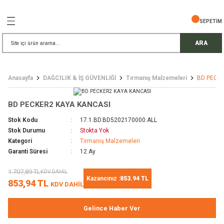
Geri Dön
Geri Dön
Geri Dön
Geri Dön
Geri Dön
Geri Dön
Geri Dön
SEPETİM
İŞ GÜVENLİĞİ
EMELERİ
TELESKOP
ARA
ress Setler
eller
Anasayfa
DAĞCILIK & İŞ GÜVENLİĞİ
Tırmanış Malzemeleri
BD PECKE
r
ri
rler
BD PECKER2 KAYA KANCASI
i
ek Gözlü Dürbünler
i
Stok Kodu
17.1.BD.BD5202170000.ALL
Stok Durumu
Stokta Yok
/ Çorap / Başlık
Kategori
Tırmanış Malzemeleri
Garanti Süresi
12 Ay
 Malzemeleri
ı
1.707,89 TL
KDV DAHİL
Kazancınız :
853.94 TL
853,94 TL
KDV DAHİL
meleri
uarları
 Bardak
Gelince Haber Ver