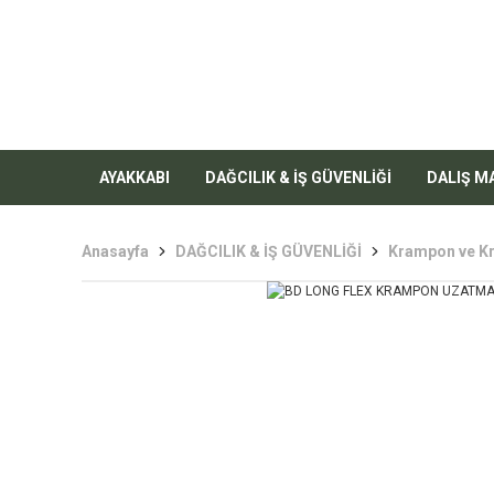
AYAKKABI
DAĞCILIK & İŞ GÜVENLİĞİ
DALIŞ M
Anasayfa
DAĞCILIK & İŞ GÜVENLİĞİ
Krampon ve K