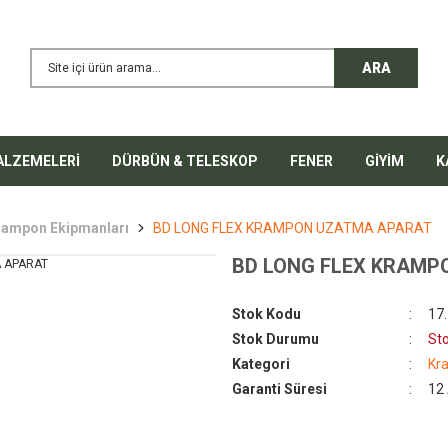
ARA
ALZEMELERİ
DÜRBÜN & TELESKOP
FENER
GİYİM
K
rampon Ekipmanları
BD LONG FLEX KRAMPON UZATMA APARAT
BD LONG FLEX KRAMP
%50
Stok Kodu
17
Stok Durumu
St
Kategori
Kr
Garanti Süresi
12