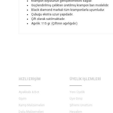
Krampon boyutunun genişletilmesini sağlar.
Güçlendirilmiş çelikten üretilmiş krampon barı modelidir.
Black diamond markalı tüm kramponlarla uyumludur.
Çubuğu ekstra uzun yapıdadır.
Çift olarak satılmaktadır.
Ağırlık: 115 gr. (Çiftinin ağırlığıdır.)
HIZLI ERİŞİM
ÜYELİK İŞLEMLERİ
Ayakkabı & Bot
Yeni Üyelik
Giyim
Üye Girişi
Kamp Malzemeleri
Şifremi Unuttum
Dalış Malzemeleri
Hesabım