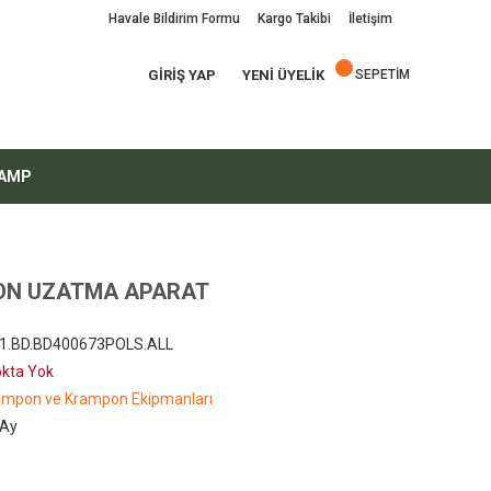
Havale Bildirim Formu
Kargo Takibi
İletişim
GİRİŞ YAP
YENİ ÜYELİK
SEPETİM
AMP
ON UZATMA APARAT
.1.BD.BD400673POLS.ALL
okta Yok
ampon ve Krampon Ekipmanları
 Ay