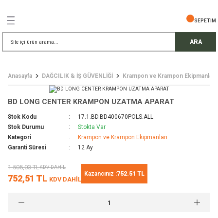
Geri Dön
Geri Dön
Geri Dön
Geri Dön
Geri Dön
Geri Dön
Geri Dön
SEPETİM
İŞ GÜVENLİĞİ
EMELERİ
TELESKOP
ARA
ress Setler
eller
Anasayfa
DAĞCILIK & İŞ GÜVENLİĞİ
Krampon ve Krampon Ekipmanları
r
ri
rler
BD LONG CENTER KRAMPON UZATMA APARAT
i
ek Gözlü Dürbünler
i
Stok Kodu
17.1.BD.BD400670POLS.ALL
Stok Durumu
Stokta Var
/ Çorap / Başlık
Kategori
Krampon ve Krampon Ekipmanları
Garanti Süresi
12 Ay
 Malzemeleri
ı
1.505,03 TL
KDV DAHİL
Kazancınız :
752.51 TL
752,51 TL
KDV DAHİL
meleri
uarları
 Bardak