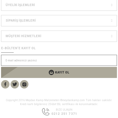
Dağcılık Kaskları
sesuarlar
ÜYELİK İŞLEMLERİ
ampon Ekipmanları
SİPARİŞ İŞLEMLERİ
MÜŞTERİ HİZMETLERİ
E-BÜLTEN’E KAYIT OL
KAYIT OL
Copyright 2016 Meydan Kamp Malzemeleri ©meydankamp.com Tüm hakları saklıdır.
Kredi kartı bilgileriniz 256bit SSL sertifikası ile korunmaktadır.
BİZE ULAŞIN
0212 251 7371