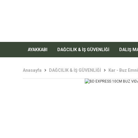
AYAKKABI
DAĞCILIK & İŞ GÜVENLİĞİ
DALIŞ M
Anasayfa
DAĞCILIK & İŞ GÜVENLİĞİ
Kar - Buz Emn