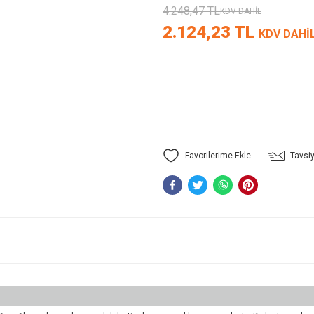
4.248,47 TL
KDV DAHİL
2.124,23 TL
KDV DAHİ
Tavsiy