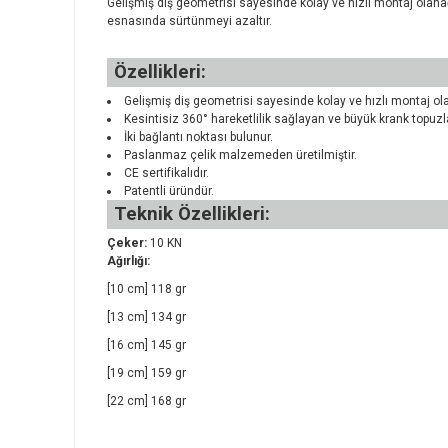
Gelişmiş diş geometrisi sayesinde kolay ve hızlı montaj olana
esnasında sürtünmeyi azaltır.
Özellikleri:
Gelişmiş diş geometrisi sayesinde kolay ve hızlı montaj ol
Kesintisiz 360° hareketlilik sağlayan ve büyük krank topuzla
İki bağlantı noktası bulunur.
Paslanmaz çelik malzemeden üretilmiştir.
CE sertifikalıdır.
Patentli üründür.
Teknik Özellikleri:
Çeker:
10 KN
Ağırlığı:
[10 cm] 118 gr
[13 cm] 134 gr
[16 cm] 145 gr
[19 cm] 159 gr
[22 cm] 168 gr