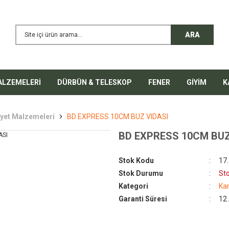
ARA
ALZEMELERİ
DÜRBÜN & TELESKOP
FENER
GİYİM
K
iyet Malzemeleri
BD EXPRESS 10CM BUZ VIDASI
BD EXPRESS 10CM BUZ
%50
Stok Kodu
17
Stok Durumu
St
Kategori
Ka
Garanti Süresi
12