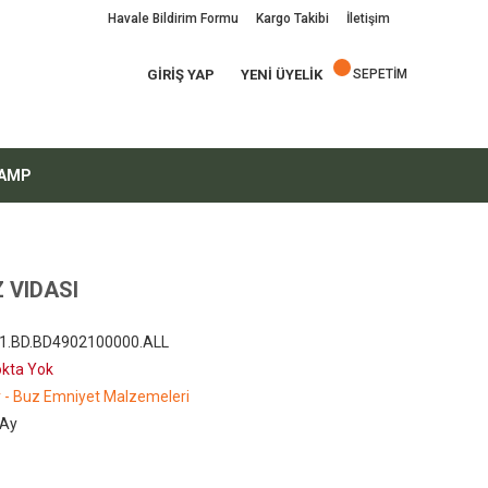
Havale Bildirim Formu
Kargo Takibi
İletişim
GİRİŞ YAP
YENİ ÜYELİK
SEPETİM
AMP
 VIDASI
.1.BD.BD4902100000.ALL
okta Yok
r - Buz Emniyet Malzemeleri
 Ay