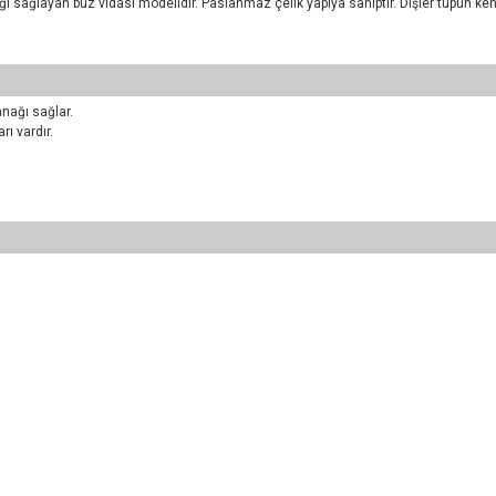
ğı sağlayan buz vidası modelidir. Paslanmaz çelik yapıya sahiptir. Dişler tüpün k
anağı sağlar.
rı vardır.