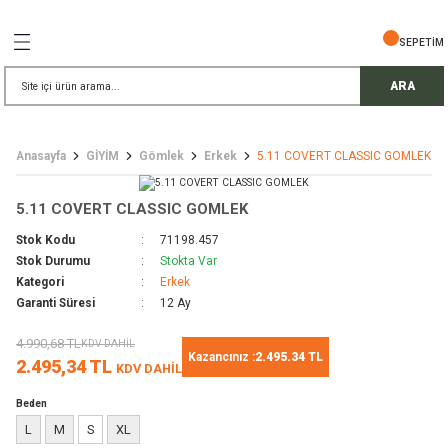
Geri Dön
Geri Dön
Geri Dön
Geri Dön
Geri Dön
Geri Dön
Geri Dön
SEPETİM
İŞ GÜVENLİĞİ
EMELERİ
TELESKOP
ARA
ress Setler
eller
Anasayfa
GİYİM
Gömlek
Erkek
5.11 COVERT CLASSIC GOMLEK
r
ri
rler
5.11 COVERT CLASSIC GOMLEK
i
ek Gözlü Dürbünler
i
Stok Kodu
71198.457
Stok Durumu
Stokta Var
/ Çorap / Başlık
Kategori
Erkek
Garanti Süresi
12 Ay
 Malzemeleri
ı
4.990,68 TL
KDV DAHİL
Kazancınız :
2.495.34 TL
2.495,34 TL
KDV DAHİL
meleri
uarları
 Bardak
Beden
L
M
S
XL