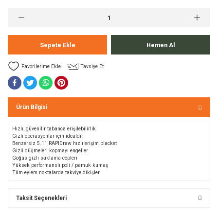
Bolt
a
e Kürekler
Sepete Ekle
Hemen Al
a / Manometreler
mpet
Tavsiye Et
et Malzemeleri
ar
nları
k Kemerleri
anço
ovucu
Ürün Bilgisi
Hızlı, güvenilir
tabanca
erişilebilirlik
u Tripodlar
eleri
G
izli operasyonlar için
idealdir
Benzersiz
5.11
RAPIDraw
hızlı erişim
placket
Gizli
düğmeleri
kopmayı engeller
u Torbası
arı
Göğüs
gizli saklama
cepleri
Yüksek
performanslı
poli /
pamuk
kumaş
Tüm
eylem
noktalarda takviye
dikiş
ler
umlama
unluk
Taksit Seçenekleri
leri
flar