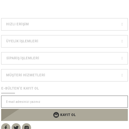
Dağcılık Kaskları
sesuarlar
ampon Ekipmanları
HIZLI ERİŞİM
ÜYELİK İŞLEMLERİ
SİPARİŞ İŞLEMLERİ
MÜŞTERİ HİZMETLERİ
E-BÜLTEN’E KAYIT OL
KAYIT OL