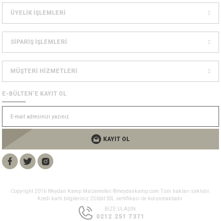
Bolt
a
ÜYELİK İŞLEMLERİ
e Kürekler
SİPARİŞ İŞLEMLERİ
a / Manometreler
mpet
MÜŞTERİ HİZMETLERİ
et Malzemeleri
ar
E-BÜLTEN’E KAYIT OL
nları
k Kemerleri
anço
ovucu
u Tripodlar
eleri
KAYIT OL
u Torbası
arı
umlama
unluk
Copyright 2016 Meydan Kamp Malzemeleri ©meydankamp.com Tüm hakları saklıdır.
Kredi kartı bilgileriniz 256bit SSL sertifikası ile korunmaktadır.
leri
flar
BİZE ULAŞIN
0212 251 7371